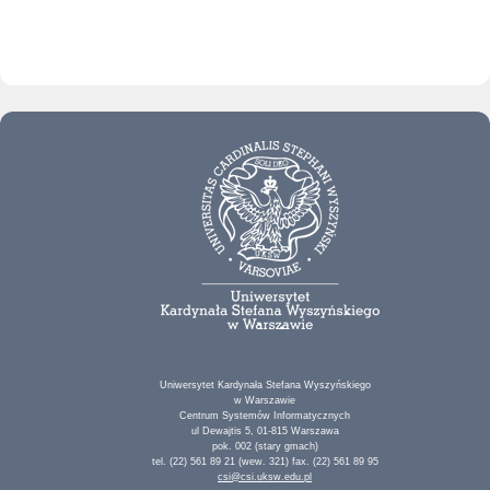
Uniwersytet Kardynała Stefana Wyszyńskiego
w Warszawie
Centrum Systemów Informatycznych
ul Dewajtis 5, 01-815 Warszawa
pok. 002 (stary gmach)
tel. (22) 561 89 21 (wew. 321) fax. (22) 561 89 95
csi@csi.uksw.edu.pl