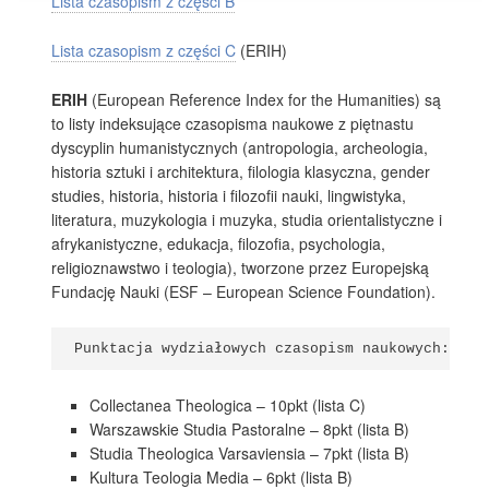
Lista czasopism z części B
Lista czasopism z części C
(ERIH)
ERIH
(European Reference Index for the Humanities) są
to listy indeksujące czasopisma naukowe z piętnastu
dyscyplin humanistycznych (antropologia, archeologia,
historia sztuki i architektura, filologia klasyczna, gender
studies, historia, historia i filozofii nauki, lingwistyka,
literatura, muzykologia i muzyka, studia orientalistyczne i
afrykanistyczne, edukacja, filozofia, psychologia,
religioznawstwo i teologia), tworzone przez Europejską
Fundację Nauki (ESF – European Science Foundation).
Punktacja wydziałowych czasopism naukowych:
Collectanea Theologica – 10pkt (lista C)
Warszawskie Studia Pastoralne – 8pkt (lista B)
Studia Theologica Varsaviensia – 7pkt (lista B)
Kultura Teologia Media – 6pkt (lista B)