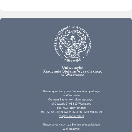
Uniwersytet Kardynała Stefana Wyszyńskiego
w Warszawie
Centrum Systemów Informatycznych
ul Dewajtis 5, 01-815 Warszawa
pok. 002 (stary gmach)
tel. (22) 561 89 21 (wew. 321) fax. (22) 561 89 95
csi@csi.uksw.edu.pl
Uniwersytet Kardynała Stefana Wyszyńskiego
w Warszawie