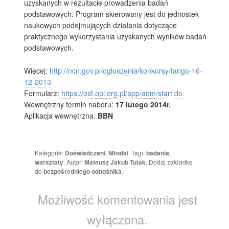
uzyskanych w rezultacie prowadzenia badań
podstawowych. Program skierowany jest do jednostek
naukowych podejmujących działania dotyczące
praktycznego wykorzystania uzyskanych wyników badań
podstawowych.
Więcej:
http://ncn.gov.pl/ogloszenia/konkursy/tango-16-
12-2013
Formularz:
https://osf.opi.org.pl/app/adm/start.do
Wewnętrzny termin naboru:
17 lutego 2014r.
Aplikacja wewnętrzna:
BBN
Kategorie:
Doświadczeni
,
Młodsi
. Tagi:
badania
,
warsztaty
. Autor:
Mateusz Jakub Tutak
. Dodaj zakładkę
do
bezpośredniego odnośnika
.
Możliwość komentowania jest
wyłączona.