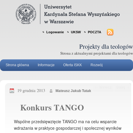
Logowanie
UKSW
POCZTA
Projekty dla teologów
Strona z aktualnymi projektami dla teologów
Strona główna
Informacje
Oferta ISKK
Rozwój
Nawigacja po wpisach
←
Wstecz
Dalej
→
19 grudnia 2013
Mateusz Jakub Tutak
Konkurs TANGO
Wspólne przedsięwzięcie TANGO ma na celu wsparcie
wdrażania w praktyce gospodarczej i społecznej wyników