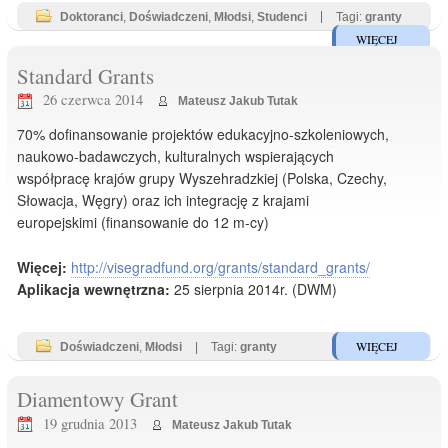
Doktoranci
,
Doświadczeni
,
Młodsi
,
Studenci
|
Tagi:
granty
WIĘCEJ
Standard Grants
26 czerwca 2014
Mateusz Jakub Tutak
70% dofinansowanie projektów edukacyjno-szkoleniowych,
naukowo-badawczych, kulturalnych wspierających
współpracę krajów grupy Wyszehradzkiej (Polska, Czechy,
Słowacja, Węgry) oraz ich integrację z krajami
europejskimi (finansowanie do 12 m-cy)
Więcej:
http://visegradfund.org/grants/standard_grants/
Aplikacja wewnętrzna:
25 sierpnia 2014r. (DWM)
WIĘCEJ
Doświadczeni
,
Młodsi
|
Tagi:
granty
Diamentowy Grant
19 grudnia 2013
Mateusz Jakub Tutak