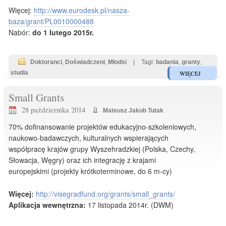
Więcej:
http://www.eurodesk.pl/nasza-
baza/grant/PL0010000488
Nabór:
do 1 lutego 2015r.
Doktoranci
,
Doświadczeni
,
Młodsi
|
Tagi:
badania
,
granty
,
studia
WIĘCEJ
Small Grants
28 października 2014
Mateusz Jakub Tutak
70% dofinansowanie projektów edukacyjno-szkoleniowych,
naukowo-badawczych, kulturalnych wspierających
współpracę krajów grupy Wyszehradzkiej (Polska, Czechy,
Słowacja, Węgry) oraz ich integrację z krajami
europejskimi (projekty krótkoterminowe, do 6 m-cy)
Więcej:
http://visegradfund.org/grants/small_grants/
Aplikacja wewnętrzna:
17 listopada 2014r. (DWM)