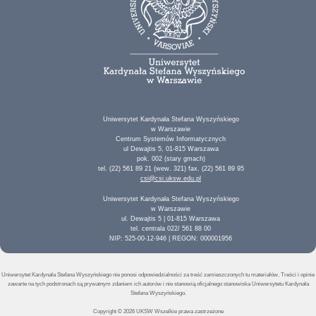
Uniwersytet Kardynała Stefana Wyszyńskiego
w Warszawie
Centrum Systemów Informatycznych
ul Dewajtis 5, 01-815 Warszawa
pok. 002 (stary gmach)
tel. (22) 561 89 21 (wew. 321) fax. (22) 561 89 95
csi@csi.uksw.edu.pl
Uniwersytet Kardynała Stefana Wyszyńskiego
w Warszawie
ul. Dewajtis 5 | 01-815 Warszawa
tel. centrala 022/ 561 88 00
NIP: 525-00-12-946 | REGON: 000001956
Uniwersytet Kardynała Stefana Wyszyńskiego nie ponosi odpowiedzialności za treść zamieszczonych tu materiałów. Treści i opinie
zawarte na tych podstronach są prywatnym zdaniem ich autorów i nie stanowią oficjalnego stanowiska Uniwersytetu Kardynała
Stefana Wyszyńskiego.
Copyright © 2026 UKSW Wszelkie prawa zastrzeżone