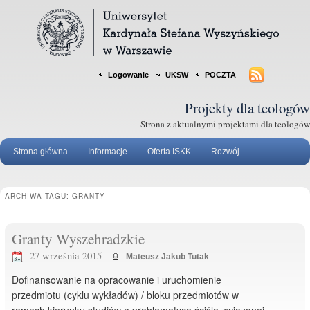
Logowanie
UKSW
POCZTA
Projekty dla teologów
Strona z aktualnymi projektami dla teologów
Strona główna
Informacje
Oferta ISKK
Rozwój
ARCHIWA TAGU:
GRANTY
Granty Wyszehradzkie
27 września 2015
Mateusz Jakub Tutak
Dofinansowanie na opracowanie i uruchomienie
przedmiotu (cyklu wykładów) / bloku przedmiotów w
ramach kierunku studiów o problematyce ściśle związanej