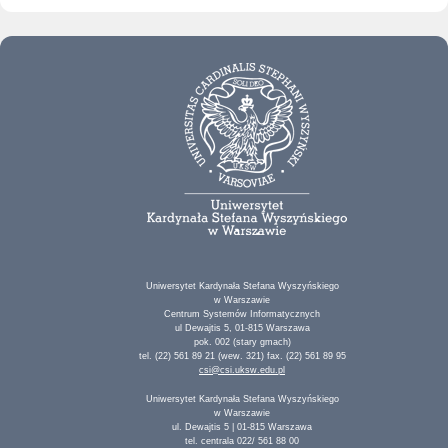
Uniwersytet Kardynała Stefana Wyszyńskiego
w Warszawie
Centrum Systemów Informatycznych
ul Dewajtis 5, 01-815 Warszawa
pok. 002 (stary gmach)
tel. (22) 561 89 21 (wew. 321) fax. (22) 561 89 95
csi@csi.uksw.edu.pl
Uniwersytet Kardynała Stefana Wyszyńskiego
w Warszawie
ul. Dewajtis 5 | 01-815 Warszawa
tel. centrala 022/ 561 88 00