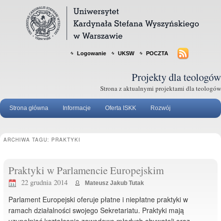
Logowanie
UKSW
POCZTA
Projekty dla teologów
Strona z aktualnymi projektami dla teologów
Strona główna
Informacje
Oferta ISKK
Rozwój
ARCHIWA TAGU:
PRAKTYKI
Praktyki w Parlamencie Europejskim
22 grudnia 2014
Mateusz Jakub Tutak
Parlament Europejski oferuje płatne i niepłatne praktyki w
ramach działalności swojego Sekretariatu. Praktyki mają
uzupełniać kształcenie zawodowe młodych obywateli oraz