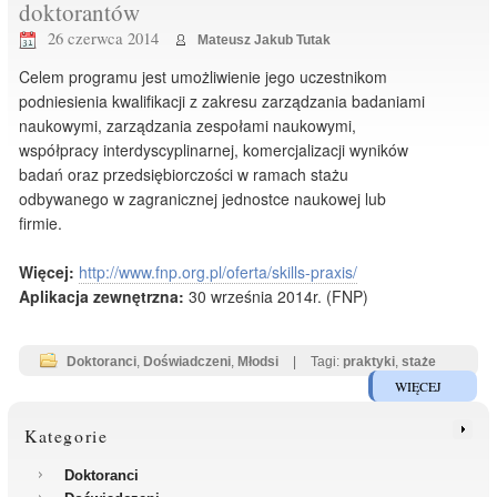
doktorantów
26 czerwca 2014
Mateusz Jakub Tutak
Celem programu jest umożliwienie jego uczestnikom
podniesienia kwalifikacji z zakresu zarządzania badaniami
naukowymi, zarządzania zespołami naukowymi,
współpracy interdyscyplinarnej, komercjalizacji wyników
badań oraz przedsiębiorczości w ramach stażu
odbywanego w zagranicznej jednostce naukowej lub
firmie.
Więcej:
http://www.fnp.org.pl/oferta/skills-praxis/
Aplikacja zewnętrzna:
30 września 2014r. (FNP)
Doktoranci
,
Doświadczeni
,
Młodsi
|
Tagi:
praktyki
,
staże
WIĘCEJ
Kategorie
Doktoranci