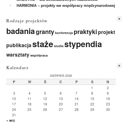
HARMONIA – projekty we współpracy międzynarodowej
Rodzaje projektów
badania
granty
praktyki
projekt
konferencja
staże
stypendia
publikacja
studia
warsztaty
współpraca
Kalendarz
SIERPIEŃ 2026
P
W
Ś
C
P
S
N
1
2
3
4
5
6
7
8
9
10
11
12
13
14
15
16
17
18
19
20
21
22
23
24
25
26
27
28
29
30
31
« wrz